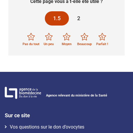
Cette page vous a t-elle été utile ?
1.5
2
1
2
3
4
5
Pas du tout
Un peu
Moyen
Beaucoup
Parfait !
Agence relevant du ministère de la Santé
Sur ce site
Vos questions sur le don d’ovocytes