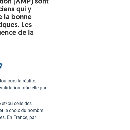
ation (AMP) sont
iens qui y
de la bonne
tiques. Les
gence de la
?
ujours la réalité.
validation officielle par
 et/ou celle des
et le choix du nombre
es. En France, par