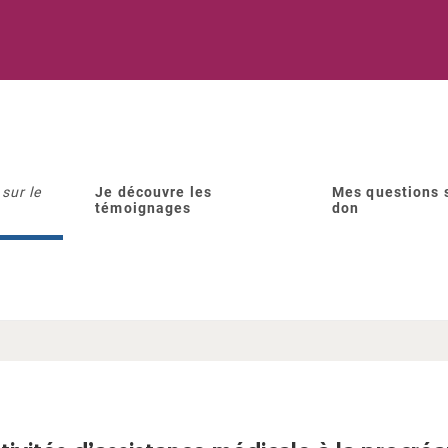
sur le
Je découvre les
Mes questions s
témoignages
don
 savoir sur l’AMP à l’étrang