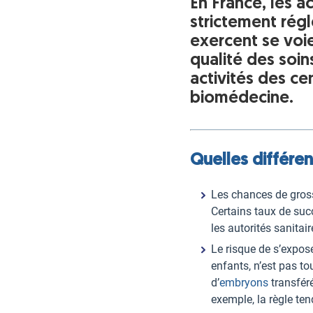
En France, les a
strictement régl
exercent se voie
qualité des soin
activités des c
biomédecine.
Quelles différen
Les chances de gross
Certains taux de succè
les autorités sanita
Le risque de s’expos
enfants, n’est pas to
d’
embryons
transfér
exemple, la règle te