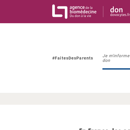
Panneau de gestion des cookies
Je m'informe 
#FaitesDesParents
don
À