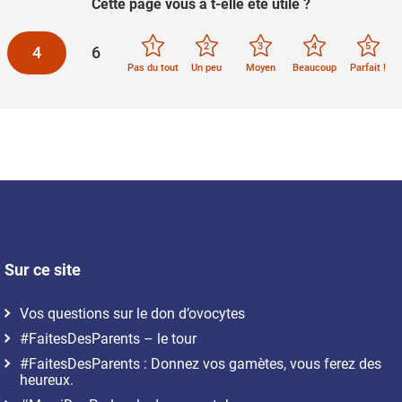
Cette page vous a t-elle été utile ?
1
2
3
4
5
4
6
Pas du tout
Un peu
Moyen
Beaucoup
Parfait !
Sur ce site
Vos questions sur le don d’ovocytes
#FaitesDesParents – le tour
#FaitesDesParents : Donnez vos gamètes, vous ferez des
heureux.