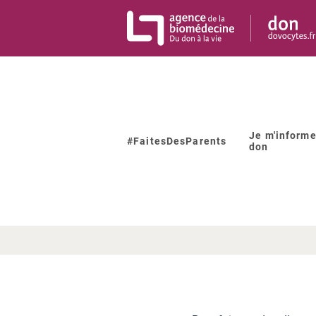
Panneau de gestion des cookies
Je m'informe
#FaitesDesParents
don
Où p