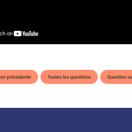
ion précédente
Toutes les questions
Question su