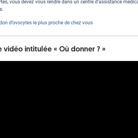
ytes, vous devez vous rendre dans un centre d’assistance médical
s.
 don d’ovocytes le plus proche de chez vous
 vidéo intitulée « Où donner ? »