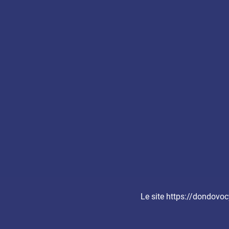
Le site https://dondovocy
Agence relevant du ministère de la Santé