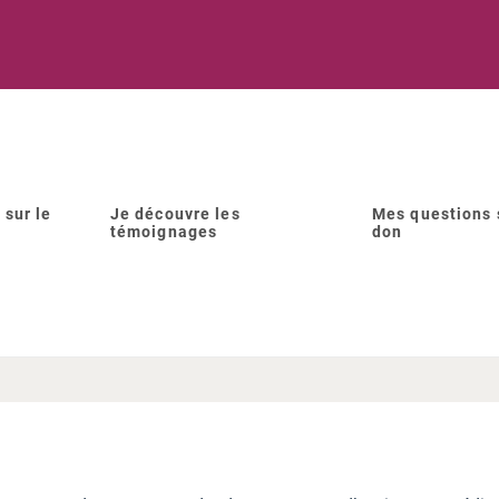
 sur le
Je découvre les
Mes questions 
témoignages
don
eut-on faire un don d'ovocy